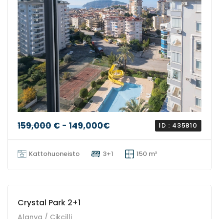
159,000
€ - 149,000€
ID : 435810
Kattohuoneisto
3+1
150 m²
Crystal Park 2+1
Alanya / Cikcilli