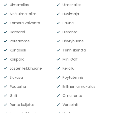
Uima-allas
Uima-allas
Sisä uima-allas
Huvimaja
Kamera valvonta
Sauna
Hamami
Hieronta
Poreamme
Höyryhuone
Kuntosali
Tenniskenttä
Koripallo
Mini Golf
Lasten leikkihuone
Keilailu
Elokuva
Pöytätennis
Puutarha
Erillinen uima-allas
Grilli
Oma ranta
Ranta kuljetus
Vartiointi