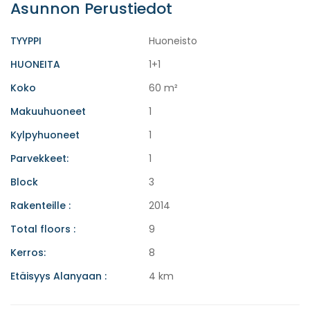
Asunnon Perustiedot
TYYPPI
Huoneisto
HUONEITA
1+1
Koko
60 m²
Makuuhuoneet
1
Kylpyhuoneet
1
Parvekkeet:
1
Block
3
Rakenteille :
2014
Total floors :
9
Kerros:
8
Etäisyys Alanyaan :
4 km