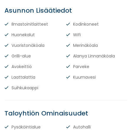
Asunnon Lisäätiedot
Ilmastoinitlaitteet
Kodinkoneet
Huonekalut
Wifi
Vuoristonäköala
Merinäköala
Grilli-alue
Alanya Linnanäköala
Avokeittiö
Parveke
Laattalattia
Kuumavesi
Suihkukaappi
Taloyhtiön Ominaisuudet
Pysäköintialue
Autohalli