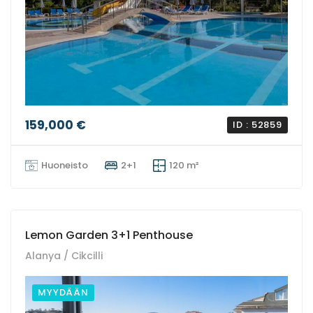
159,000 €
ID : 52859
Huoneisto
2+1
120 m²
Lemon Garden 3+1 Penthouse
Alanya / Cikcilli
MYYDÄÄN