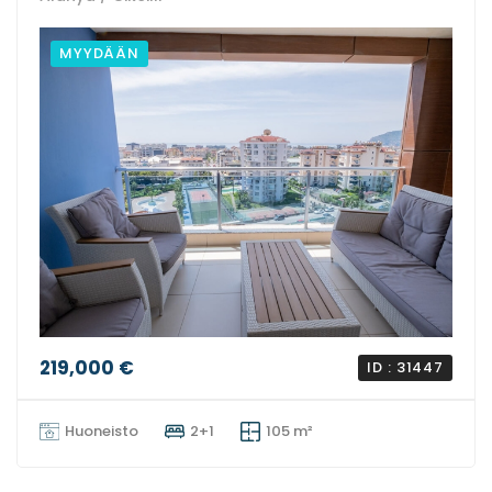
MYYDÄÄN
219,000 €
ID : 31447
Huoneisto
2+1
105 m²