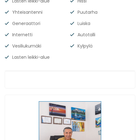
Lasten leikki-alue
Hissi
Yhteisantenni
Puutarha
Generaattori
Luiska
Internetti
Autotalli
Vesiliukumäki
Kylpylä
Lasten leikki-alue