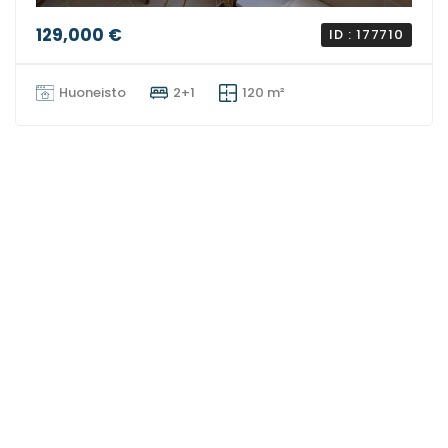
129,000 €
ID : 177710
Huoneisto
2+1
120 m²