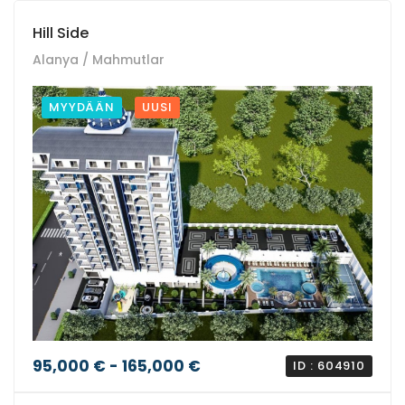
Hill Side
Alanya / Mahmutlar
MYYDÄÄN
UUSI
95,000 € - 165,000 €
ID : 604910