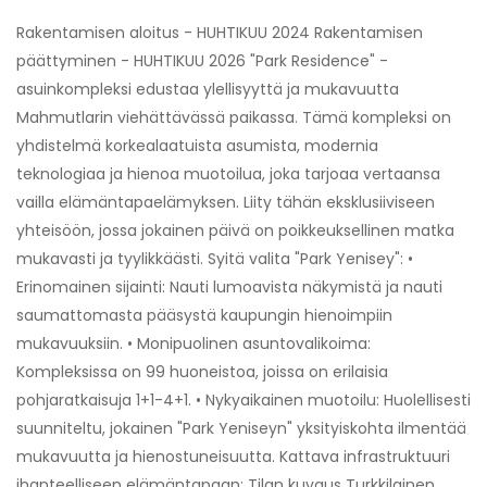
Rakentamisen aloitus - HUHTIKUU 2024 Rakentamisen
päättyminen - HUHTIKUU 2026 "Park Residence" -
asuinkompleksi edustaa ylellisyyttä ja mukavuutta
Mahmutlarin viehättävässä paikassa. Tämä kompleksi on
yhdistelmä korkealaatuista asumista, modernia
teknologiaa ja hienoa muotoilua, joka tarjoaa vertaansa
vailla elämäntapaelämyksen. Liity tähän eksklusiiviseen
yhteisöön, jossa jokainen päivä on poikkeuksellinen matka
mukavasti ja tyylikkäästi. Syitä valita "Park Yenisey": •
Erinomainen sijainti: Nauti lumoavista näkymistä ja nauti
saumattomasta pääsystä kaupungin hienoimpiin
mukavuuksiin. • Monipuolinen asuntovalikoima:
Kompleksissa on 99 huoneistoa, joissa on erilaisia ​​
pohjaratkaisuja 1+1-4+1. • Nykyaikainen muotoilu: Huolellisesti
suunniteltu, jokainen "Park Yeniseyn" yksityiskohta ilmentää
mukavuutta ja hienostuneisuutta. Kattava infrastruktuuri
ihanteelliseen elämäntapaan: Tilan kuvaus Turkkilainen