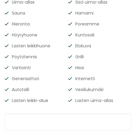
Uima-allas
Sisä uima-allas
Sauna
Hamami
Hieronta
Poreamme
Höyryhuone
Kuntosali
Lasten leikkihuone
Elokuva
Pöytätennis
Grilli
Vartiointi
Hissi
Generaattori
Internetti
Autotalli
Vesiliukumäki
Lasten leikki-alue
Lasten uima-allas