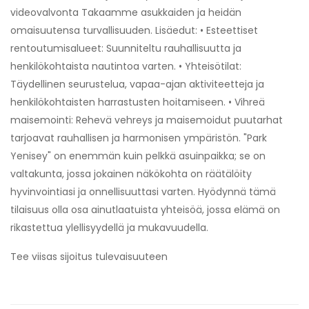
videovalvonta Takaamme asukkaiden ja heidän
omaisuutensa turvallisuuden. Lisäedut: • Esteettiset
rentoutumisalueet: Suunniteltu rauhallisuutta ja
henkilökohtaista nautintoa varten. • Yhteisötilat:
Täydellinen seurustelua, vapaa-ajan aktiviteetteja ja
henkilökohtaisten harrastusten hoitamiseen. • Vihreä
maisemointi: Rehevä vehreys ja maisemoidut puutarhat
tarjoavat rauhallisen ja harmonisen ympäristön. "Park
Yenisey" on enemmän kuin pelkkä asuinpaikka; se on
valtakunta, jossa jokainen näkökohta on räätälöity
hyvinvointiasi ja onnellisuuttasi varten. Hyödynnä tämä
tilaisuus olla osa ainutlaatuista yhteisöä, jossa elämä on
rikastettua ylellisyydellä ja mukavuudella.
Tee viisas sijoitus tulevaisuuteen