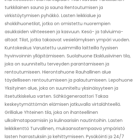
turkkilainen sauna ja sauna Rentoutumisen ja
virkistäytymisen pyhäkkö. Lasten leikkialue ja
shokkihuonetilat, jotka on omistettu nuorempien
asukkaiden viihteeseen ja kasvuun. Kesä- ja talviuima-
altaat Tilat, jotka takaavat vesielämyksen ympäri vuoden.
Kuntokeskus Varustettu uusimmilla laitteilla fyysisen
hyvinvoinnin ylläpitämiseen. Suolahuone Eksklusiivinen tila,
joka on suunniteltu terveyden parantamiseen ja
rentoutumiseen. Hierontahuone Rauhallinen alue
täydelliseen rentoutumiseen ja palautumiseen. Lepohuone
Yksityinen alue, joka on suunniteltu yksinäisyyteen ja
itsetutkiskelua varten. Sähkögeneraattori Takaa
keskeytymättömän elämisen jatkuvalla virtalähteellä.
Grillialue Yhteinen tila, joka on ihanteellinen
ulkoilmatapaamisiin ja kulinaarisiin nautintoihin. Lasten
leikkikenttä Turvallinen, mukaansatempaava ympäristö
lasten harrastuksiin ja kehittymiseen. Pysäköinti ja 24/7