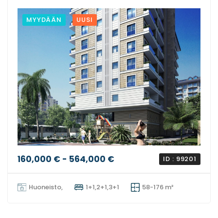
MYYDÄÄN
UUSI
160,000 € - 564,000 €
ID : 99201
Huoneisto,
1+1,2+1,3+1
58-176 m²