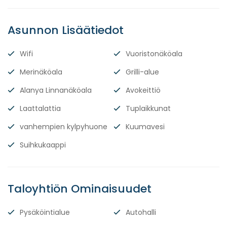
Asunnon Lisäätiedot
Wifi
Vuoristonäköala
Merinäköala
Grilli-alue
Alanya Linnanäköala
Avokeittiö
Laattalattia
Tuplaikkunat
vanhempien kylpyhuone
Kuumavesi
Suihkukaappi
Taloyhtiön Ominaisuudet
Pysäköintialue
Autohalli