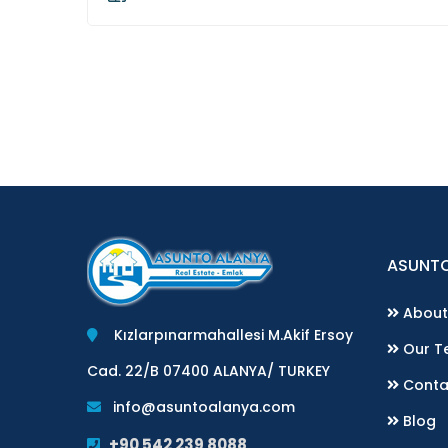
ASUNTO
About
Kızlarpınarmahallesi M.Akif Ersoy
Our T
Cad. 22/B 07400 ALANYA/ TURKEY
Conta
info@asuntoalanya.com
Blog
+90 542 239 8088