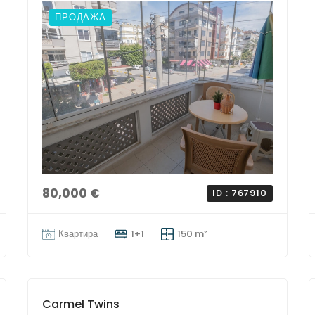
ПРОДАЖА
80,000 €
ID : 767910
Квартира
1+1
150 m²
Carmel Twins