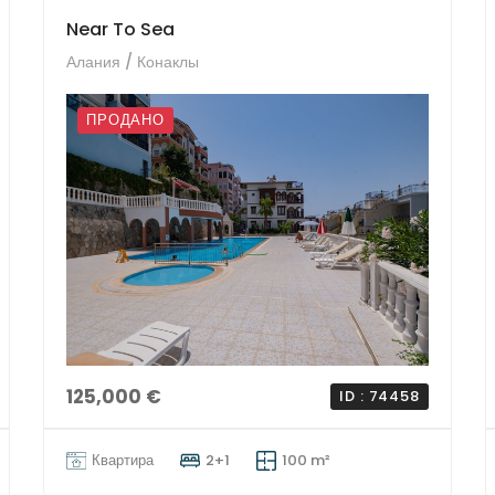
Near To Sea
Алания / Конаклы
ПРОДАНО
125,000 €
ID : 74458
Квартира
2+1
100 m²