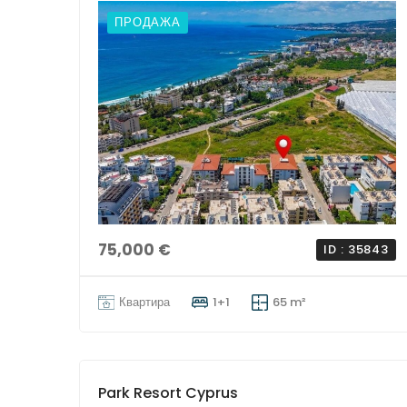
ПРОДАЖА
75,000 €
ID : 35843
Квартира
1+1
65 m²
Park Resort Cyprus