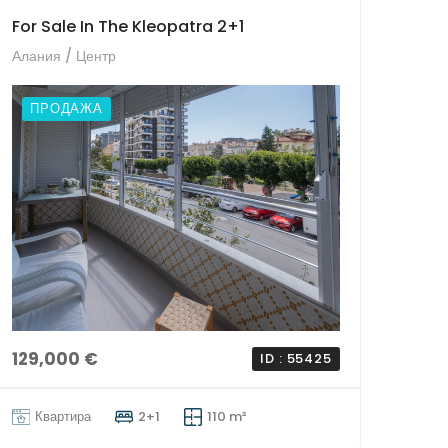
For Sale In The Kleopatra 2+1
Алания / Центр
ПРОДАЖА
129,000 €
ID : 55425
Квартира
2+1
110 m²