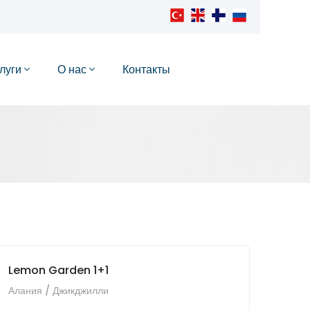
луги
О нас
Контакты
Lemon Garden 1+1
Алания / Джикджилли