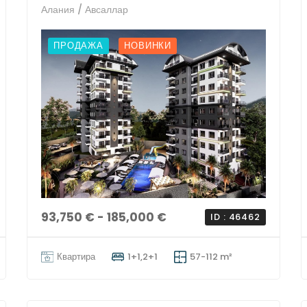
Алания / Авсаллар
ПРОДАЖА
НОВИНКИ
93,750 € - 185,000 €
ID : 46462
Квартира
1+1,2+1
57-112 m²