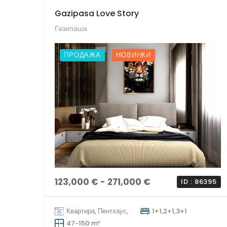
Gazipasa Love Story
Газипаша
ПРОДАЖА
НОВИНКИ
123,000 € - 271,000 €
ID : 86395
Квартира, Пентхаус,
1+1,2+1,3+1
47-150 m²