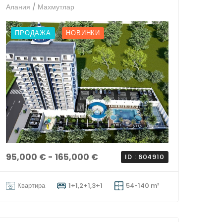
Алания / Махмутлар
ПРОДАЖА
НОВИНКИ
95,000 € - 165,000 €
ID : 604910
Квартира
1+1,2+1,3+1
54-140 m²