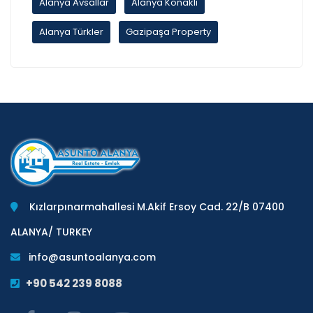
Alanya Avsallar
Alanya Konaklı
Alanya Türkler
Gazipaşa Property
Kızlarpınarmahallesi M.Akif Ersoy Cad. 22/B 07400
ALANYA/ TURKEY
info@asuntoalanya.com
+90 542 239 8088