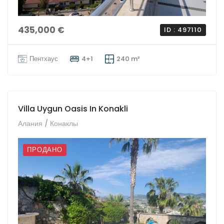
435,000 €
ID : 497110
Пентхаус
4+1
240 m²
Villa Uygun Oasis In Konakli
Алания / Конаклы
ПРОДАНО